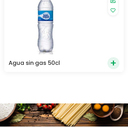
+
Agua sin gas 50cl
1.80
€