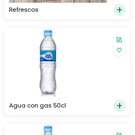
+
Refrescos
2.80
€
+
Agua con gas 50cl
1.80
€