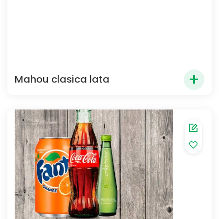
+
Mahou clasica lata
3.00
€